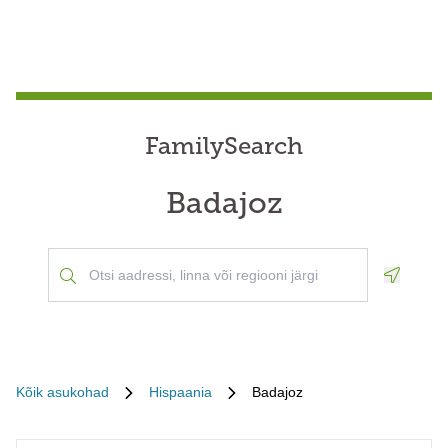
FamilySearch
Badajoz
Geoloca
Kõik asukohad
Hispaania
Badajoz