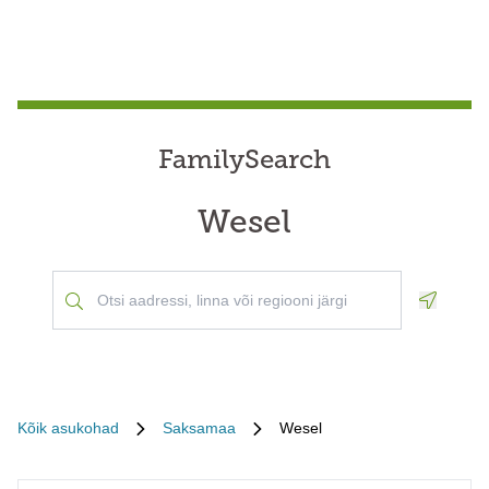
FamilySearch
Wesel
Geoloca
Kõik asukohad
Saksamaa
Wesel