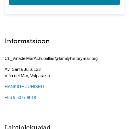
Informatsioon
CL_VinadelMarAchupallas@familyhistorymail.org
Av. Santa Julia 123
Viña del Mar
,
Valparaiso
HANKIGE JUHISED
+56 9 5077 8018
Lahtiolekuajad