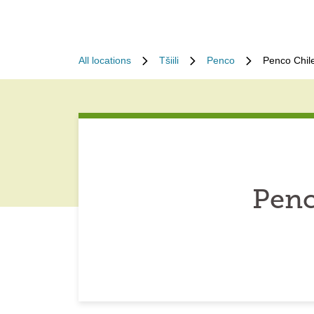
All locations
Tšiili
Penco
Penco Chil
Penc