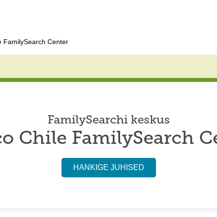
e FamilySearch Center
FamilySearchi keskus
o Chile FamilySearch C
HANKIGE JUHISED