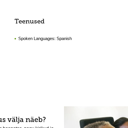
Teenused
Spoken Languages:
Spanish
s välja näeb?