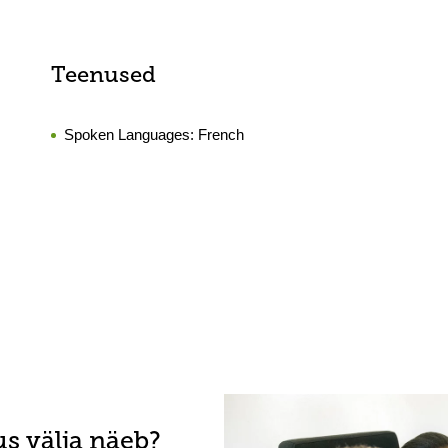
Teenused
Spoken Languages:
French
s välja näeb?