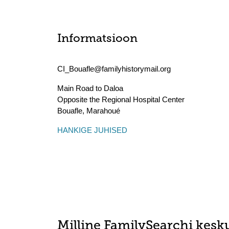
Informatsioon
CI_Bouafle@familyhistorymail.org
Main Road to Daloa
Opposite the Regional Hospital Center
Bouafle
,
Marahoué
HANKIGE JUHISED
Milline FamilySearchi kesku