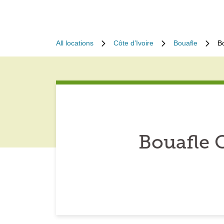
All locations
Côte d’Ivoire
Bouafle
B
Bouafle 