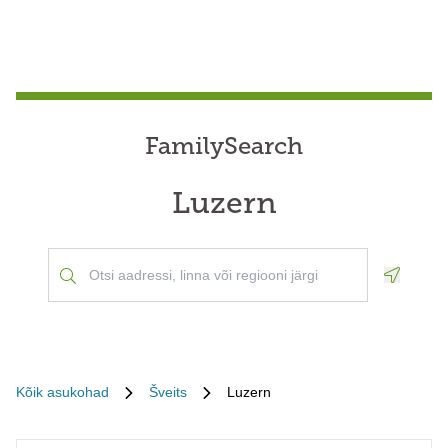
FamilySearch
Luzern
Geoloca
Kõik asukohad
Šveits
Luzern