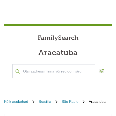
FamilySearch
Aracatuba
Geoloca
Kõik asukohad
Brasiilia
São Paulo
Aracatuba