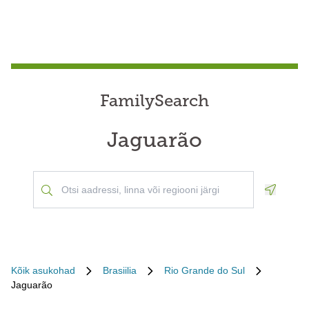
FamilySearch
Jaguarão
Geoloca
Kõik asukohad
Brasiilia
Rio Grande do Sul
Jaguarão