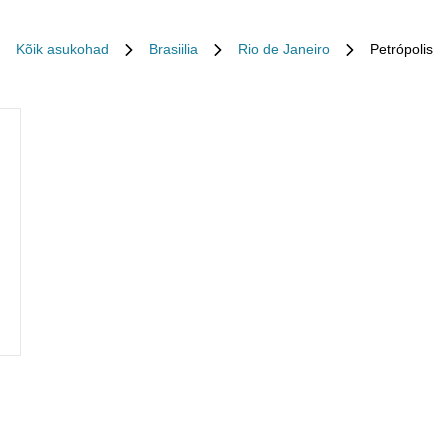
Kõik asukohad
Brasiilia
Rio de Janeiro
Petrópolis