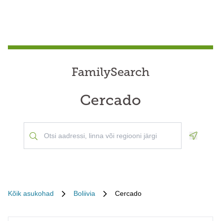
FamilySearch
Cercado
Geoloca
Kõik asukohad
Boliivia
Cercado