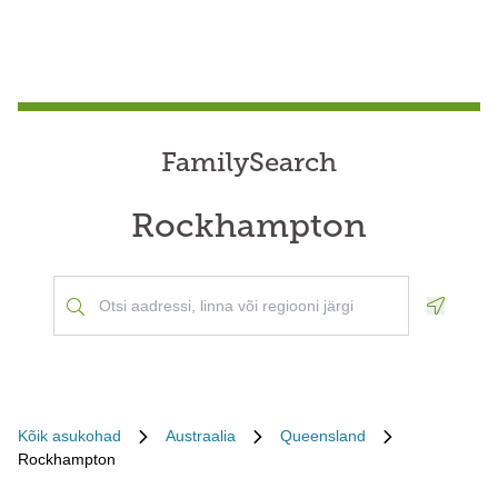
FamilySearch
Rockhampton
Geoloca
Kõik asukohad
Austraalia
Queensland
Rockhampton