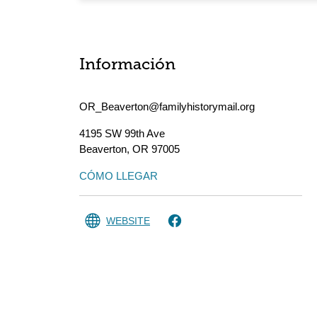
Información
OR_Beaverton@familyhistorymail.org
4195 SW 99th Ave
Beaverton
,
OR
97005
CÓMO LLEGAR
WEBSITE