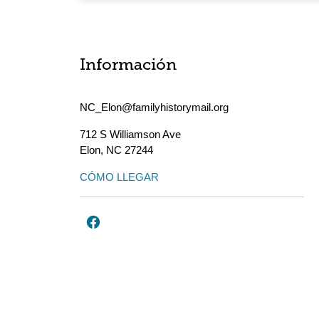
Información
NC_Elon@familyhistorymail.org
712 S Williamson Ave
Elon
,
NC
27244
CÓMO LLEGAR