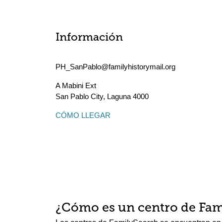
Información
PH_SanPablo@familyhistorymail.org
A Mabini Ext
San Pablo City
,
Laguna
4000
CÓMO LLEGAR
¿Cómo es un centro de Fam