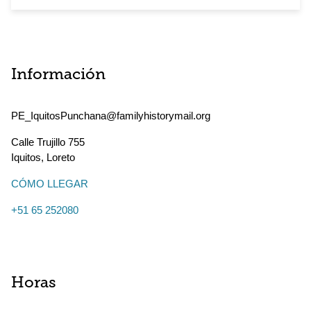
Información
PE_IquitosPunchana@familyhistorymail.org
Calle Trujillo 755
Iquitos
,
Loreto
CÓMO LLEGAR
+51 65 252080
Horas