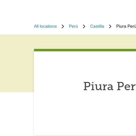
All locations
Perú
Castilla
Piura Per
Piura Pe