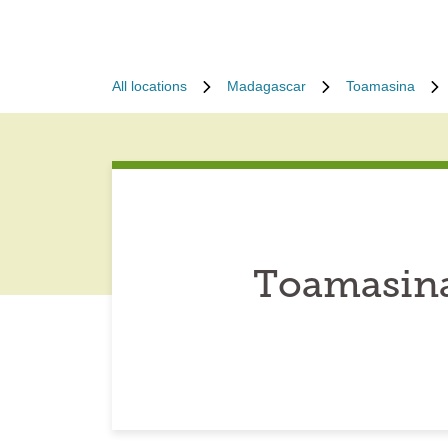
All locations
Madagascar
Toamasina
Toamasina