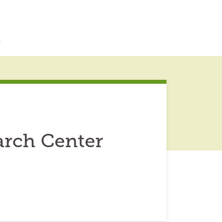
r
rch Center