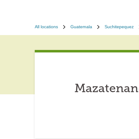
All locations
Guatemala
Suchitepequez
Mazatenan