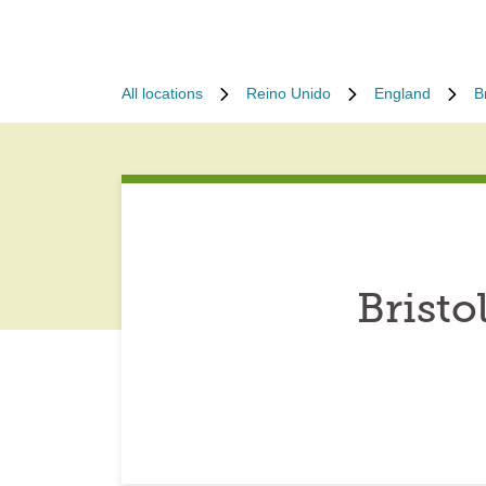
All locations
Reino Unido
England
B
Bristo