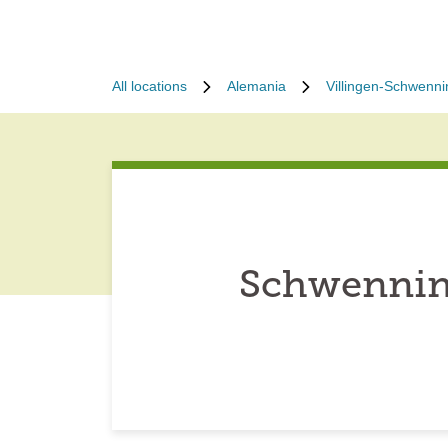
All locations
Alemania
Villingen-Schwenn
Schwennin