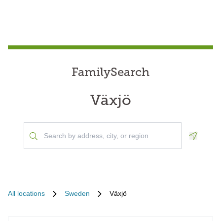
FamilySearch
Växjö
Geoloca
All locations
Sweden
Växjö