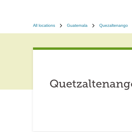
All locations
Guatemala
Quezaltenango
Quetzaltenang