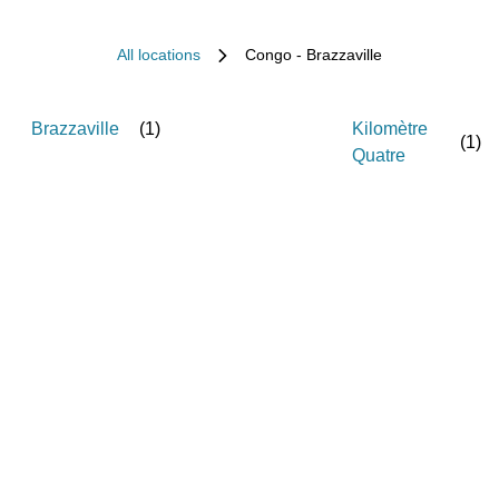
All locations
Congo - Brazzaville
Brazzaville
(
1
)
Kilomètre
(
1
)
Quatre