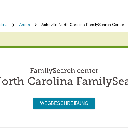
olina
Arden
Asheville North Carolina FamilySearch Center
FamilySearch center
North Carolina FamilySe
WEGBESCHREIBUNG