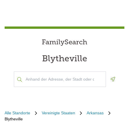
FamilySearch
Blytheville
Geoloca
Alle Standorte
Vereinigte Staaten
Arkansas
Blytheville