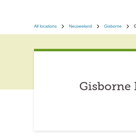
All locations
Neuseeland
Gisborne
Gisborne 