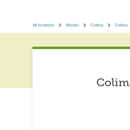
All locations
Mexiko
Colima
Colima
Colim