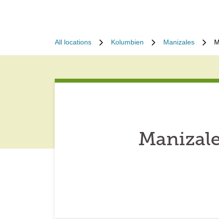
All locations
Kolumbien
Manizales
M
Manizale