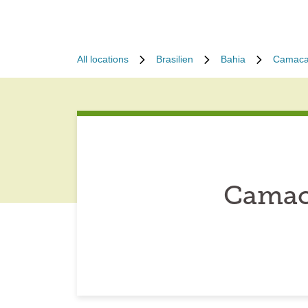
All locations
Brasilien
Bahia
Camaca
Camaca