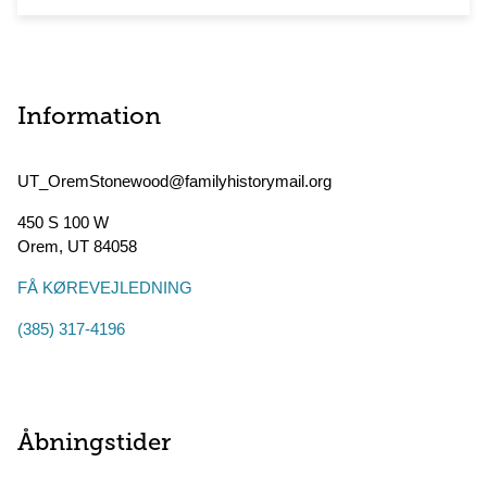
Information
UT_OremStonewood@familyhistorymail.org
450 S 100 W
Orem
,
UT
84058
FÅ KØREVEJLEDNING
(385) 317-4196
Åbningstider