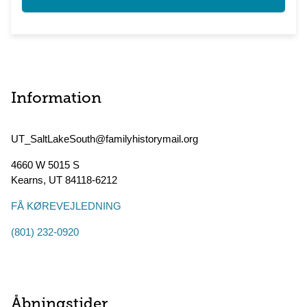
Information
UT_SaltLakeSouth@familyhistorymail.org
4660 W 5015 S
Kearns
,
UT
84118-6212
FÅ KØREVEJLEDNING
(801) 232-0920
Åbningstider