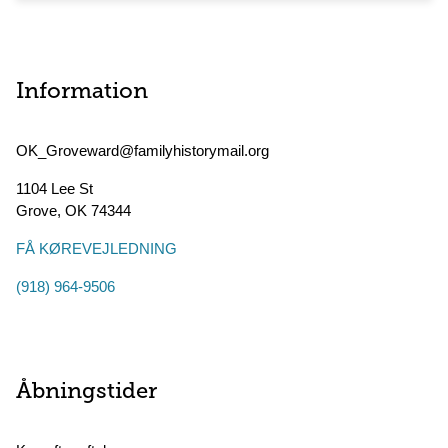
Information
OK_Groveward@familyhistorymail.org
1104 Lee St
Grove
,
OK
74344
FÅ KØREVEJLEDNING
(918) 964-9506
Åbningstider