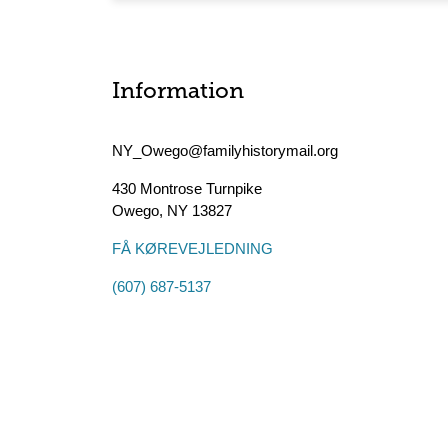
Information
NY_Owego@familyhistorymail.org
430 Montrose Turnpike
Owego
,
NY
13827
FÅ KØREVEJLEDNING
(607) 687-5137