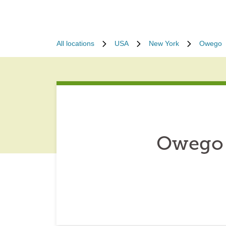
All locations
USA
New York
Owego
Owego 