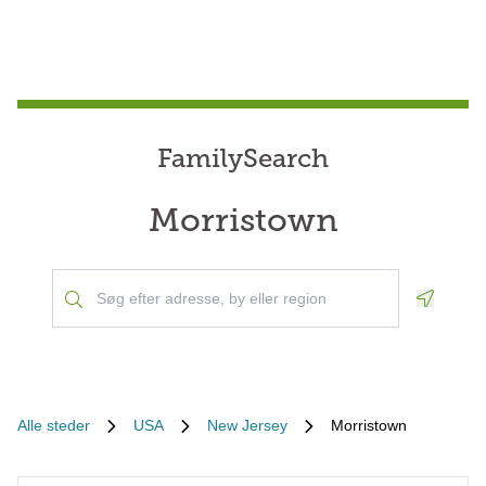
FamilySearch
Morristown
Geoloca
Alle steder
USA
New Jersey
Morristown