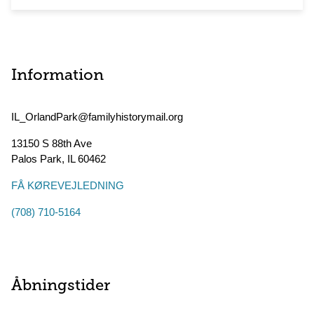
Information
IL_OrlandPark@familyhistorymail.org
13150 S 88th Ave
Palos Park
,
IL
60462
FÅ KØREVEJLEDNING
(708) 710-5164
Åbningstider