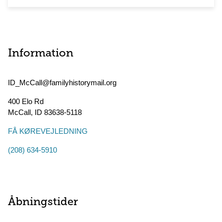
Information
ID_McCall@familyhistorymail.org
400 Elo Rd
McCall
,
ID
83638-5118
FÅ KØREVEJLEDNING
(208) 634-5910
Åbningstider