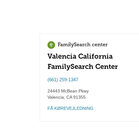
FamilySearch center
Valencia California
FamilySearch Center
(661) 259-1347
24443 McBean Pkwy
Valencia
,
CA
91355
FÅ KØREVEJLEDNING