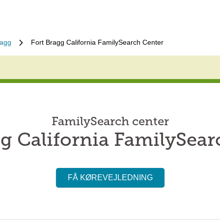
ragg
Fort Bragg California FamilySearch Center
FamilySearch center
gg California FamilySear
FÅ KØREVEJLEDNING