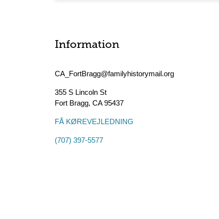
Information
CA_FortBragg@familyhistorymail.org
355 S Lincoln St
Fort Bragg
,
CA
95437
FÅ KØREVEJLEDNING
(707) 397-5577