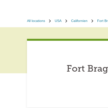
All locations
USA
Californien
Fort B
Fort Bra