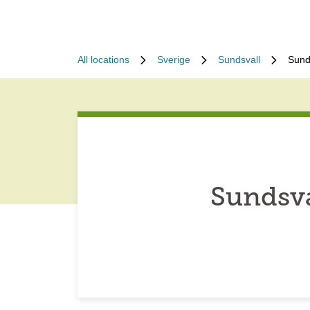
All locations
Sverige
Sundsvall
Sund
Sundsva