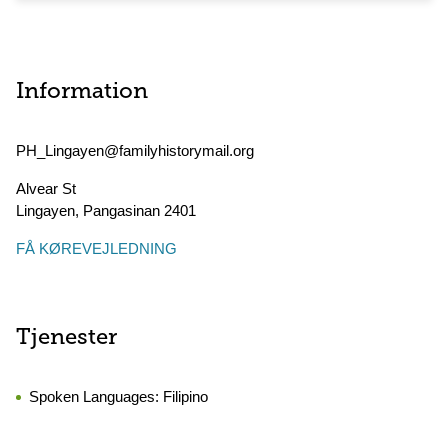
Information
PH_Lingayen@familyhistorymail.org
Alvear St
Lingayen
,
Pangasinan
2401
FÅ KØREVEJLEDNING
Tjenester
Spoken Languages:
Filipino