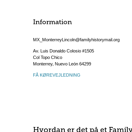
Information
MX_MonterreyLincoln@familyhistorymail.org
Av. Luis Donaldo Colosio #1505
Col Topo Chico
Monterrey
,
Nuevo León
64299
FÅ KØREVEJLEDNING
Hvordan er det på et Famil