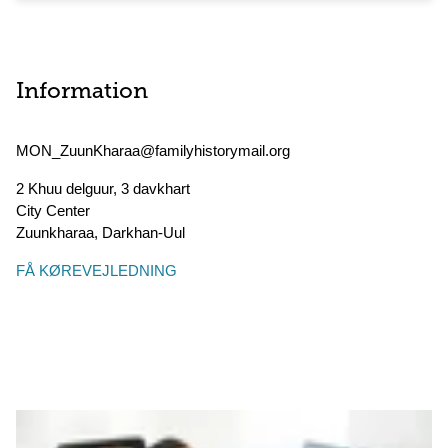
Information
MON_ZuunKharaa@familyhistorymail.org
2 Khuu delguur, 3 davkhart
City Center
Zuunkharaa
,
Darkhan-Uul
FÅ KØREVEJLEDNING