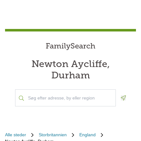
FamilySearch
Newton Aycliffe,
Durham
Geoloca
Alle steder
Storbritannien
England