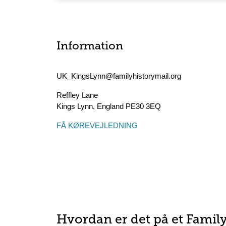
Information
UK_KingsLynn@familyhistorymail.org
Reffley Lane
Kings Lynn
,
England
PE30 3EQ
FÅ KØREVEJLEDNING
Hvordan er det på et Famil