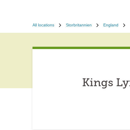
All locations
Storbritannien
England
Kings Ly