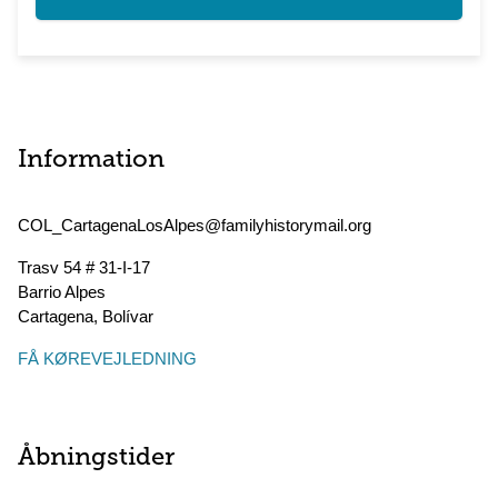
Information
COL_CartagenaLosAlpes@familyhistorymail.org
Trasv 54 # 31-I-17
Barrio Alpes
Cartagena
,
Bolívar
FÅ KØREVEJLEDNING
Åbningstider