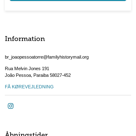
Information
br_joaopessoatorre@familyhistorymail.org
Rua Melvin Jones 191
João Pessoa
,
Paraiba
58027-452
FÅ KØREVEJLEDNING
Åbningstider