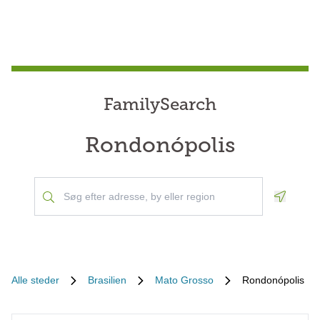
FamilySearch
Rondonópolis
Geoloca
Alle steder
Brasilien
Mato Grosso
Rondonópolis