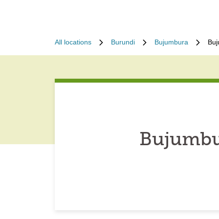
All locations
Burundi
Bujumbura
Buj
Bujumbu