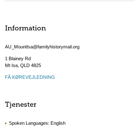
Information
AU_MountIsa@familyhistorymail.org
1 Blainey Rd
Mt Isa
,
QLD
4825
FÅ KØREVEJLEDNING
Tjenester
Spoken Languages:
English