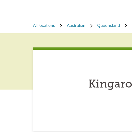
All locations
Australien
Queensland
Kingaro